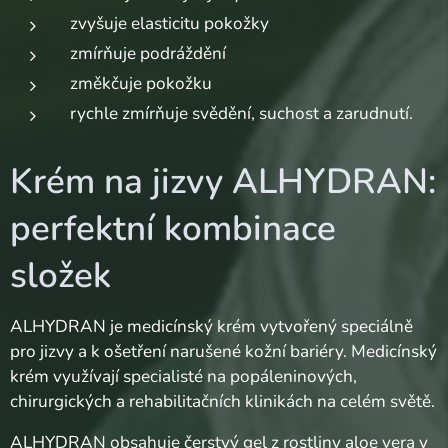
zvyšuje elasticitu pokožky
zmírňuje podráždění
změkčuje pokožku
rychle zmírňuje svědění, suchost a zarudnutí.
Krém na jizvy ALHYDRAN:
perfektní kombinace
složek
ALHYDRAN je medicínský krém vytvořený speciálně
pro jizvy a k ošetření narušené kožní bariéry. Medicínský
krém využívají specialisté na popáleninových,
chirurgických a rehabilitačních klinikách na celém světě.
ALHYDRAN obsahuje čerstvý gel z rostliny aloe vera v