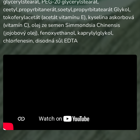
glycerylstearát, PEG-20 glycerylstearát,
ceetyl,propyrbitanerát,soetyl,propyrbitatearát Glykol,
tokoferylacetát (acetát vitamínu E), kyselina askorbová
(vitamín C), olej ze semen Simmondsia Chinensis
(jojobový olej), fenoxyethanol, kaprylylglykol,
chlorfenesin, disodná sůl EDTA