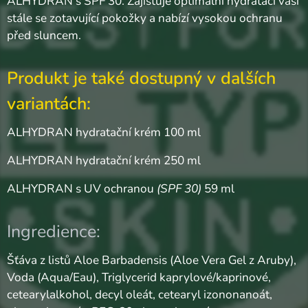
ALHYDRAN s SPF 30. Zajišťuje optimální hydrataci vaší
stále se zotavující pokožky a nabízí vysokou ochranu
před sluncem.
Produkt je také dostupný v dalších
variantách:
ALHYDRAN hydratační krém 100 ml
ALHYDRAN hydratační krém 250 ml
ALHYDRAN s UV ochranou
(SPF 30)
59 ml
Ingredience:
Šťáva z listů Aloe Barbadensis (Aloe Vera Gel z Aruby),
Voda (Aqua/Eau), Triglycerid kaprylové/kaprinové,
cetearylalkohol, decyl oleát, cetearyl izononanoát,