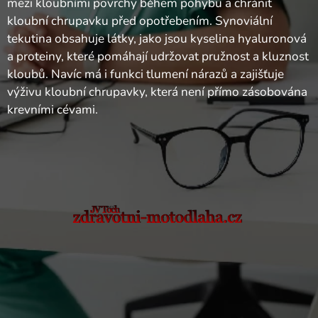
mezi kloubními povrchy během pohybu a chránit
kloubní chrupavku před opotřebením. Synoviální
tekutina obsahuje látky, jako jsou kyselina hyaluronová
a proteiny, které pomáhají udržovat pružnost a kluznost
kloubů. Navíc má i funkci tlumení nárazů a zajišťuje
výživu kloubní chrupavky, která není přímo zásobována
krevními cévami.