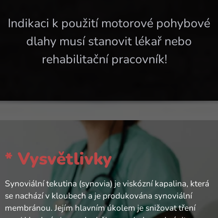
Indikaci k použití motorové pohybové
dlahy musí stanovit lékař nebo
rehabilitační pracovník!
* Vysvětlivky
Synoviální tekutina (synovia) je viskózní kapalina, která
se nachází v kloubech a je produkována synoviální
membránou. Jejím hlavním úkolem je snižovat tření