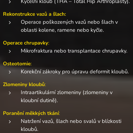
Kyčelní kloub (THA – Total Hip Arthroplasty).
Rekonstrukce vazů a šlach:
Operace poškozených vazů nebo šlach v
oblasti kolene, ramene nebo kyčle.
Operace chrupavky
:
Mikrofraktura nebo transplantace chrupavky.
Osteotomie
:
Korekční zákroky pro úpravu deformit kloubů.
Zlomeniny kloubů
:
Intraartikulární zlomeniny (zlomeniny v
kloubní dutině).
Poranění měkkých tkání
:
Natržení vazů, šlach nebo svalů v blízkosti
kloubů.