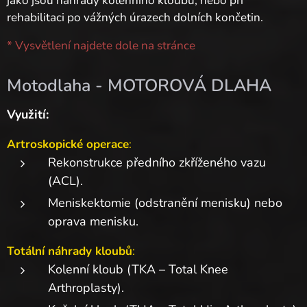
jako jsou náhrady kolenního kloubu, nebo při
rehabilitaci po vážných úrazech dolních končetin.
* Vysvětlení najdete dole na stránce
Motodlaha - MOTOROVÁ DLAHA
Využití:
Artroskopické operace
:
Rekonstrukce předního zkříženého vazu
(ACL).
Meniskektomie (odstranění menisku) nebo
oprava menisku.
Totální náhrady kloubů
:
Kolenní kloub (TKA – Total Knee
Arthroplasty).