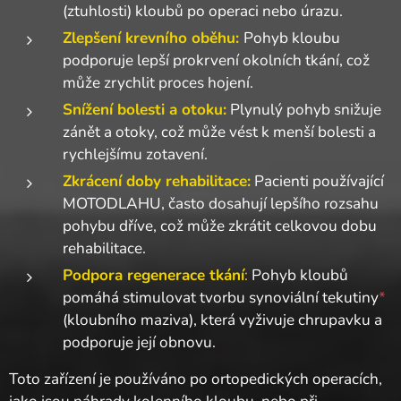
(ztuhlosti) kloubů po operaci nebo úrazu.
Zlepšení krevního oběhu:
Pohyb kloubu
podporuje lepší prokrvení okolních tkání, což
může zrychlit proces hojení.
Snížení bolesti a otoku:
Plynulý pohyb snižuje
zánět a otoky, což může vést k menší bolesti a
rychlejšímu zotavení.
Zkrácení doby rehabilitace:
Pacienti používající
MOTODLAHU, často dosahují lepšího rozsahu
pohybu dříve, což může zkrátit celkovou dobu
rehabilitace.
Podpora regenerace tkání
:
Pohyb kloubů
pomáhá stimulovat tvorbu synoviální tekutiny
*
(kloubního maziva), která vyživuje chrupavku a
podporuje její obnovu.
Toto zařízení je používáno po ortopedických operacích,