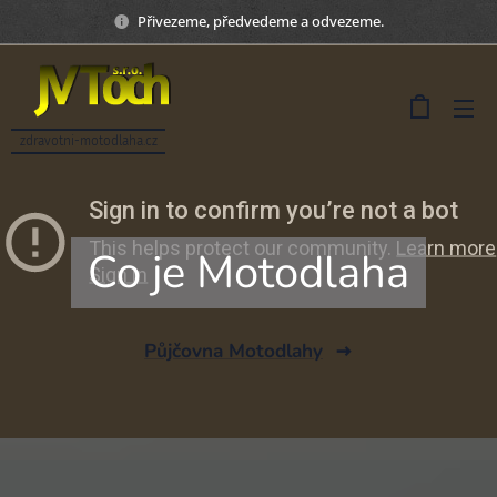
Přivezeme, předvedeme a odvezeme.
zdravotni-motodlaha.cz
Co je Motodlaha
Půjčovna Motodlahy