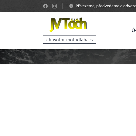
Přivezeme, předvedeme a odvez
Ú
zdravotni-motodlaha.cz