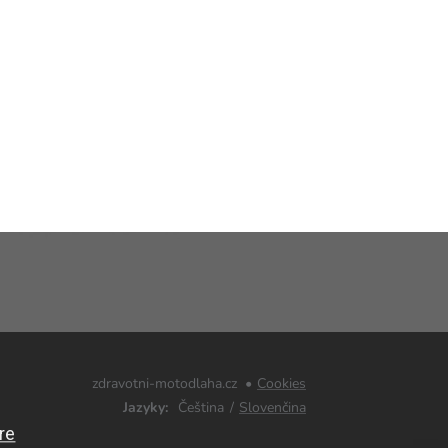
zdravotni-motodlaha.cz
Cookies
Jazyky
Čeština
Slovenčina