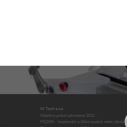
JV Toch s.r.o.
Všechna práva vyhrazena 2021
POZOR – kopírování a šíření popisů nebo obrázků