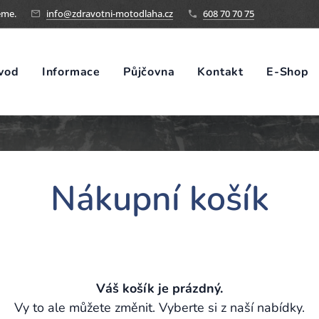
eme.
info@zdravotni-motodlaha.cz
608 70 70 75
vod
Informace
Půjčovna
Kontakt
E-Shop
Nákupní košík
Váš košík je prázdný.
Vy to ale můžete změnit. Vyberte si z naší nabídky.