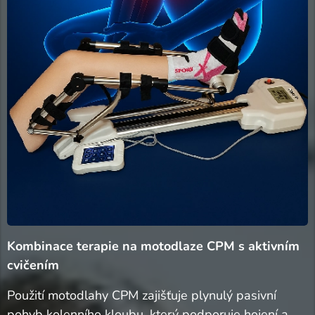
Kombinace terapie na motodlaze CPM s aktivním
cvičením
Použití motodlahy CPM zajišťuje plynulý pasivní
pohyb kolenního kloubu, který podporuje hojení a