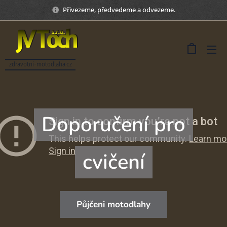
Přivezeme, předvedeme a odvezeme.
zdravotni-motodlaha.cz
Doporučení pro
cvičení
Půjčeni motodlahy