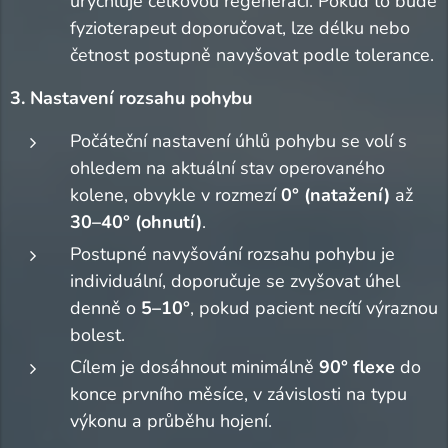
urychluje celkovou regeneraci. Pokud to bude
fyzioterapeut doporučovat, lze délku nebo
četnost postupně navyšovat podle tolerance.
3. Nastavení rozsahu pohybu
Počáteční nastavení úhlů pohybu se volí s
ohledem na aktuální stav operovaného
kolene, obvykle v rozmezí
0° (natažení)
až
30–40° (ohnutí)
.
Postupné navyšování rozsahu pohybu je
individuální, doporučuje se zvyšovat úhel
denně o
5–10°
, pokud pacient necítí výraznou
bolest.
Cílem je dosáhnout minimálně
90° flexe
do
konce prvního měsíce, v závislosti na typu
výkonu a průběhu hojení.