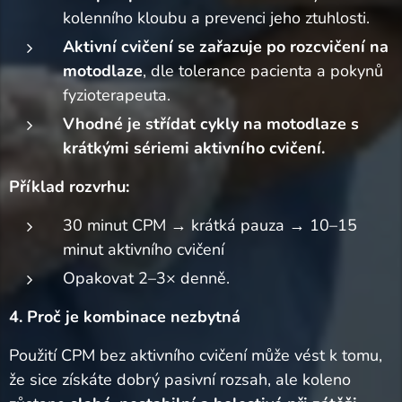
kolenního kloubu a prevenci jeho ztuhlosti.
Aktivní cvičení se zařazuje po rozcvičení na
motodlaze
, dle tolerance pacienta a pokynů
fyzioterapeuta.
Vhodné je střídat cykly na motodlaze s
krátkými sériemi aktivního cvičení.
Příklad rozvrhu:
30 minut CPM → krátká pauza → 10–15
minut aktivního cvičení
Opakovat 2–3× denně.
4. Proč je kombinace nezbytná
Použití CPM bez aktivního cvičení může vést k tomu,
že sice získáte dobrý pasivní rozsah, ale koleno