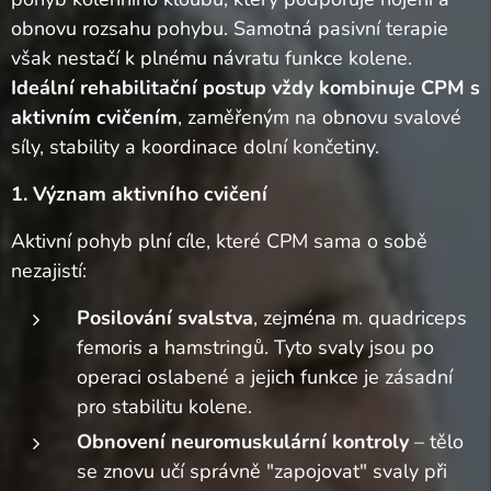
obnovu rozsahu pohybu. Samotná pasivní terapie
však nestačí k plnému návratu funkce kolene.
Ideální rehabilitační postup vždy kombinuje CPM s
aktivním cvičením
, zaměřeným na obnovu svalové
síly, stability a koordinace dolní končetiny.
1. Význam aktivního cvičení
Aktivní pohyb plní cíle, které CPM sama o sobě
nezajistí:
Posilování svalstva
, zejména m. quadriceps
femoris a hamstringů. Tyto svaly jsou po
operaci oslabené a jejich funkce je zásadní
pro stabilitu kolene.
Obnovení neuromuskulární kontroly
– tělo
se znovu učí správně "zapojovat" svaly při