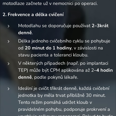
motodlaze začnete už v nemocnici po operaci.
2. Frekvence a délka cvičení
Motodlahu se doporučuje používat
2–3krát
denně
.
Délka jednoho cvičebního cyklu se pohybuje
od
20 minut do 1 hodiny
, v závislosti na
stavu pacienta a toleranci kloubu.
V některých případech (např. po implantaci
TEP) může být CPM aplikována až 2
–4 hodin
denně
, podle pokynů lékaře.
Ideální je cvičit třikrát denně, každá cvičební
jednotka by měla trvat přibližně 30 minut.
Tento režim pomáhá udržet kloub v
pravidelném pohybu, podporuje prokrvení a