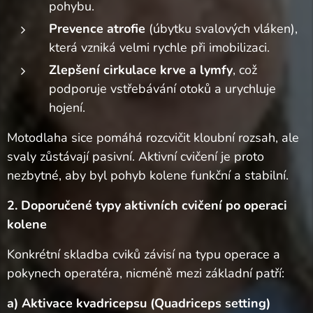
pohybu.
Prevence atrofie
(úbytku svalových vláken),
která vzniká velmi rychle při imobilizaci.
Zlepšení cirkulace krve a lymfy
, což
podporuje vstřebávání otoků a urychluje
hojení.
Motodlaha sice pomáhá rozcvičit kloubní rozsah, ale
svaly zůstávají pasivní. Aktivní cvičení je proto
nezbytné, aby byl pohyb kolene funkční a stabilní.
2. Doporučené typy aktivních cvičení po operaci
kolene
Konkrétní skladba cviků závisí na typu operace a
pokynech operatéra, nicméně mezi základní patří:
a) Aktivace kvadricepsu (Quadriceps setting)