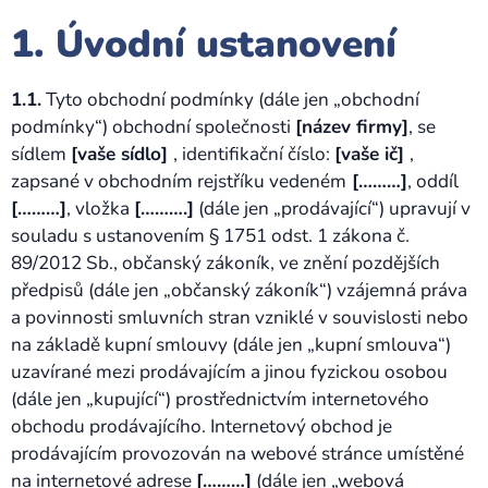
1. Úvodní ustanovení
1.1.
Tyto obchodní podmínky (dále jen „obchodní
podmínky“) obchodní společnosti
[název firmy]
, se
sídlem
[vaše sídlo]
, identifikační číslo:
[vaše ič]
,
zapsané v obchodním rejstříku vedeném
[………]
, oddíl
[………]
, vložka
[……….]
(dále jen „prodávající“) upravují v
souladu s ustanovením § 1751 odst. 1 zákona č.
89/2012 Sb., občanský zákoník, ve znění pozdějších
předpisů (dále jen „občanský zákoník“) vzájemná práva
a povinnosti smluvních stran vzniklé v souvislosti nebo
na základě kupní smlouvy (dále jen „kupní smlouva“)
uzavírané mezi prodávajícím a jinou fyzickou osobou
(dále jen „kupující“) prostřednictvím internetového
obchodu prodávajícího. Internetový obchod je
prodávajícím provozován na webové stránce umístěné
na internetové adrese
[………]
(dále jen „webová