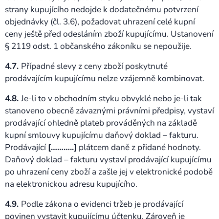
strany kupujícího nedojde k dodatečnému potvrzení
objednávky (čl. 3.6), požadovat uhrazení celé kupní
ceny ještě před odesláním zboží kupujícímu. Ustanovení
§ 2119 odst. 1 občanského zákoníku se nepoužije.
4.7.
Případné slevy z ceny zboží poskytnuté
prodávajícím kupujícímu nelze vzájemně kombinovat.
4.8.
Je-li to v obchodním styku obvyklé nebo je-li tak
stanoveno obecně závaznými právními předpisy, vystaví
prodávající ohledně plateb prováděných na základě
kupní smlouvy kupujícímu daňový doklad – fakturu.
Prodávající
[………..]
plátcem daně z přidané hodnoty.
Daňový doklad – fakturu vystaví prodávající kupujícímu
po uhrazení ceny zboží a zašle jej v elektronické podobě
na elektronickou adresu kupujícího.
4.9.
Podle zákona o evidenci tržeb je prodávající
povinen vystavit kupujícímu účtenku. Zároveň je