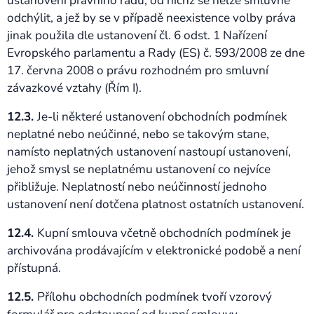
ustanovení právního řádu, od nichž se nelze smluvně
odchýlit, a jež by se v případě neexistence volby práva
jinak použila dle ustanovení čl. 6 odst. 1 Nařízení
Evropského parlamentu a Rady (ES) č. 593/2008 ze dne
17. června 2008 o právu rozhodném pro smluvní
závazkové vztahy (Řím I).
12.3.
Je-li některé ustanovení obchodních podmínek
neplatné nebo neúčinné, nebo se takovým stane,
namísto neplatných ustanovení nastoupí ustanovení,
jehož smysl se neplatnému ustanovení co nejvíce
přibližuje. Neplatností nebo neúčinností jednoho
ustanovení není dotčena platnost ostatních ustanovení.
12.4.
Kupní smlouva včetně obchodních podmínek je
archivována prodávajícím v elektronické podobě a není
přístupná.
12.5.
Přílohu obchodních podmínek tvoří vzorový