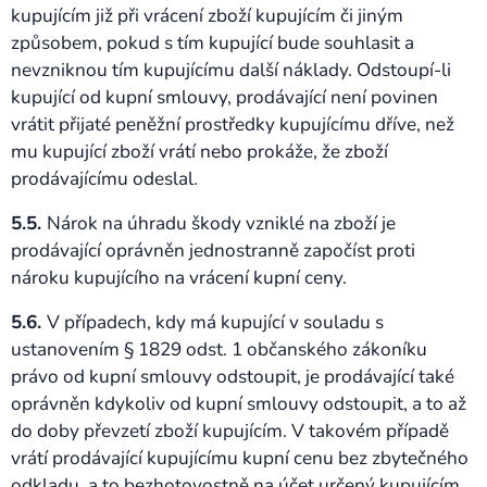
kupujícím již při vrácení zboží kupujícím či jiným
způsobem, pokud s tím kupující bude souhlasit a
nevzniknou tím kupujícímu další náklady. Odstoupí-li
kupující od kupní smlouvy, prodávající není povinen
vrátit přijaté peněžní prostředky kupujícímu dříve, než
mu kupující zboží vrátí nebo prokáže, že zboží
prodávajícímu odeslal.
5.5.
Nárok na úhradu škody vzniklé na zboží je
prodávající oprávněn jednostranně započíst proti
nároku kupujícího na vrácení kupní ceny.
5.6.
V případech, kdy má kupující v souladu s
ustanovením § 1829 odst. 1 občanského zákoníku
právo od kupní smlouvy odstoupit, je prodávající také
oprávněn kdykoliv od kupní smlouvy odstoupit, a to až
do doby převzetí zboží kupujícím. V takovém případě
vrátí prodávající kupujícímu kupní cenu bez zbytečného
odkladu, a to bezhotovostně na účet určený kupujícím.