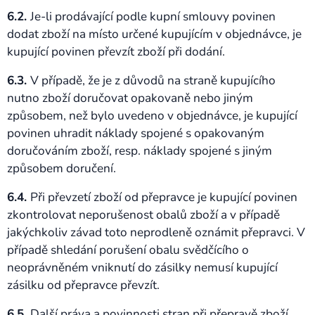
6.2.
Je-li prodávající podle kupní smlouvy povinen
dodat zboží na místo určené kupujícím v objednávce, je
kupující povinen převzít zboží při dodání.
6.3.
V případě, že je z důvodů na straně kupujícího
nutno zboží doručovat opakovaně nebo jiným
způsobem, než bylo uvedeno v objednávce, je kupující
povinen uhradit náklady spojené s opakovaným
doručováním zboží, resp. náklady spojené s jiným
způsobem doručení.
6.4.
Při převzetí zboží od přepravce je kupující povinen
zkontrolovat neporušenost obalů zboží a v případě
jakýchkoliv závad toto neprodleně oznámit přepravci. V
případě shledání porušení obalu svědčícího o
neoprávněném vniknutí do zásilky nemusí kupující
zásilku od přepravce převzít.
6.5.
Další práva a povinnosti stran při přepravě zboží