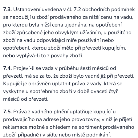
7.3.
Ustanovení uvedená v čl. 7.2 obchodních podmínek
se nepoužijí u zboží prodávaného za nižší cenu na vadu,
pro kterou byla nižší cena ujednána, na opotřebení
zboží způsobené jeho obvyklým užíváním, u použitého
zboží na vadu odpovídající míře používání nebo
opotřebení, kterou zboží mělo při převzetí kupujícím,
nebo vyplývá-li to z povahy zboží.
7.4.
Projeví-li se vada v průběhu šesti měsíců od
převzetí, má se za to, že zboží bylo vadné již při převzetí.
Kupující je oprávněn uplatnit právo z vady, která se
vyskytne u spotřebního zboží v době dvaceti čtyř
měsíců od převzetí.
7.5.
Práva z vadného plnění uplatňuje kupující u
prodávajícího na adrese jeho provozovny, v níž je přijetí
reklamace možné s ohledem na sortiment prodávaného
zboží, případně i v sídle nebo místě podnikání.