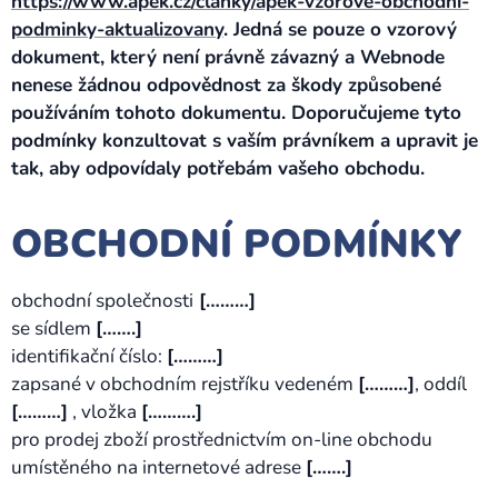
https://www.apek.cz/clanky/apek-vzorove-obchodni-
podminky-aktualizovany
. Jedná se pouze o vzorový
dokument, který není právně závazný a Webnode
nenese žádnou odpovědnost za škody způsobené
používáním tohoto dokumentu. Doporučujeme tyto
podmínky konzultovat s vaším právníkem a upravit je
tak, aby odpovídaly potřebám vašeho obchodu.
OBCHODNÍ PODMÍNKY
obchodní společnosti
[………]
se sídlem
[…….]
identifikační číslo:
[………]
zapsané v obchodním rejstříku vedeném
[………]
, oddíl
[………]
, vložka
[……….]
pro prodej zboží prostřednictvím on-line obchodu
umístěného na internetové adrese
[…….]