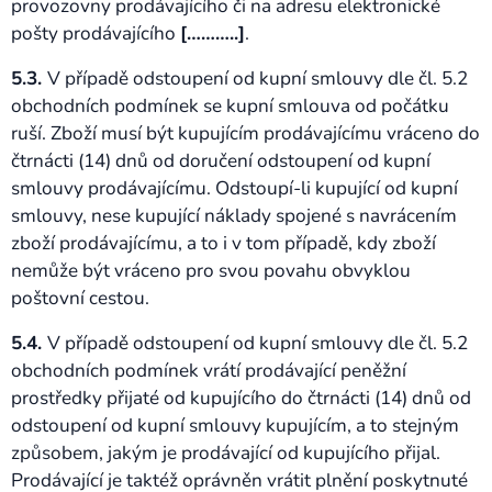
provozovny prodávajícího či na adresu elektronické
pošty prodávajícího
[………..]
.
5.3.
V případě odstoupení od kupní smlouvy dle čl. 5.2
obchodních podmínek se kupní smlouva od počátku
ruší. Zboží musí být kupujícím prodávajícímu vráceno do
čtrnácti (14) dnů od doručení odstoupení od kupní
smlouvy prodávajícímu. Odstoupí-li kupující od kupní
smlouvy, nese kupující náklady spojené s navrácením
zboží prodávajícímu, a to i v tom případě, kdy zboží
nemůže být vráceno pro svou povahu obvyklou
poštovní cestou.
5.4.
V případě odstoupení od kupní smlouvy dle čl. 5.2
obchodních podmínek vrátí prodávající peněžní
prostředky přijaté od kupujícího do čtrnácti (14) dnů od
odstoupení od kupní smlouvy kupujícím, a to stejným
způsobem, jakým je prodávající od kupujícího přijal.
Prodávající je taktéž oprávněn vrátit plnění poskytnuté