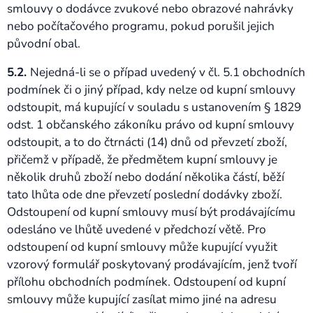
smlouvy o dodávce zvukové nebo obrazové nahrávky
nebo počítačového programu, pokud porušil jejich
původní obal.
5.2.
Nejedná-li se o případ uvedený v čl. 5.1 obchodních
podmínek či o jiný případ, kdy nelze od kupní smlouvy
odstoupit, má kupující v souladu s ustanovením § 1829
odst. 1 občanského zákoníku právo od kupní smlouvy
odstoupit, a to do čtrnácti (14) dnů od převzetí zboží,
přičemž v případě, že předmětem kupní smlouvy je
několik druhů zboží nebo dodání několika částí, běží
tato lhůta ode dne převzetí poslední dodávky zboží.
Odstoupení od kupní smlouvy musí být prodávajícímu
odesláno ve lhůtě uvedené v předchozí větě. Pro
odstoupení od kupní smlouvy může kupující využit
vzorový formulář poskytovaný prodávajícím, jenž tvoří
přílohu obchodních podmínek. Odstoupení od kupní
smlouvy může kupující zasílat mimo jiné na adresu