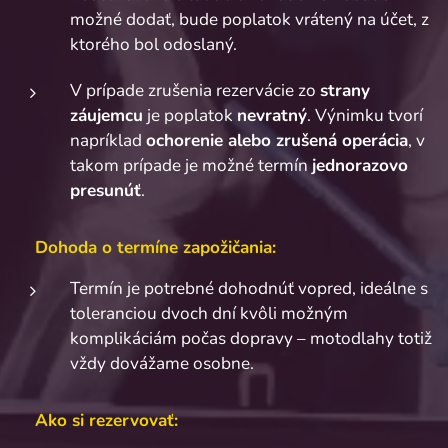
možné dodať, bude poplatok vrátený na účet, z
ktorého bol odoslaný.
V prípade zrušenia rezervácie zo
strany
záujemcu
je poplatok
nevratný
. Výnimku tvorí
napríklad
ochorenie alebo zrušená operácia
, v
takom prípade je možné termín
jednorazovo
presunúť
.
📅
Dohoda o termíne zapožičania:
Termín je potrebné dohodnúť vopred, ideálne s
toleranciou dvoch dní kvôli možným
komplikáciám počas dopravy – motodlahy totiž
vždy dovážame osobne.
📞
Ako si rezervovať: