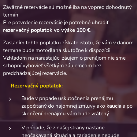
Záväzné rezervácie sú možné iba na vopred dohodnutý
termín.
Pre potvrdenie rezervácie je potrebné uhradiť
rezervačný poplatok vo výške 100 €
.
Zaslaním tohto poplatku získate istotu, že vám v danom
termíne bude motodlaha skutočne k dispozícii.
Vzhľadom na narastajúci záujem o prenájom nie sme
schopní vyhovieť všetkým záujemcom bez
predchádzajúcej rezervácie.
🟢
Rezervačný poplatok:
Bude v prípade uskutočnenia prenájmu
započítaný do nájomnej zmluvy ako
kaucia
a po
skončení prenájmu vám bude vrátený.
V prípade, že z našej strany nastane
neočakávaná situácia a zariadenie nebude