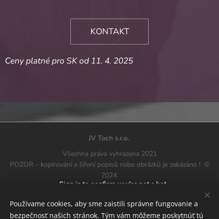
KONTAKT
Ceny platné pro SK od 11. 4. 2025
JV Toch s.r.o.
Všechna práva vyhrazena 2021
POZOR – kopírování a šíření popisů nebo obrázků je zakázáno ! ©
2024.
Zákon ze dne 4. února 1994 o autorském právu a příbuzných právech
(Sb. zák. z r. 2006 č. 90, pol. 631 ve znění pozd. předpisů)
Používame cookies, aby sme zaistili správne fungovanie a
zdravotni-motodlaha.cz
Cookies
bezpečnosť našich stránok. Tým vám môžeme poskytnúť tú