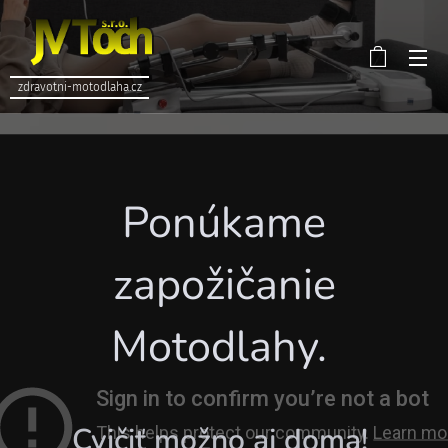
zdravotni-motodlaha.cz
Ponúkame
zapožičanie
Motodlahy.
Cvičiť možno aj doma!