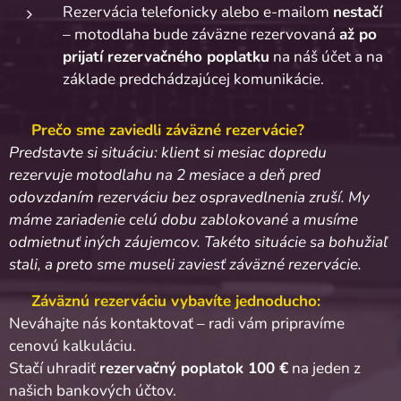
Rezervácia telefonicky alebo e-mailom
nestačí
– motodlaha bude záväzne rezervovaná
až po
prijatí rezervačného poplatku
na náš účet a na
základe predchádzajúcej komunikácie.
⚠️
Prečo sme zaviedli záväzné rezervácie?
Predstavte si situáciu: klient si mesiac dopredu
rezervuje motodlahu na 2 mesiace a deň pred
odovzdaním rezerváciu bez ospravedlnenia zruší. My
máme zariadenie celú dobu zablokované a musíme
odmietnuť iných záujemcov. Takéto situácie sa bohužiaľ
stali, a preto sme museli zaviesť záväzné rezervácie.
💬
Záväznú rezerváciu vybavíte jednoducho
:
Neváhajte nás kontaktovať – radi vám pripravíme
cenovú kalkuláciu.
Stačí uhradiť
rezervačný poplatok 100 €
na jeden z
našich bankových účtov.