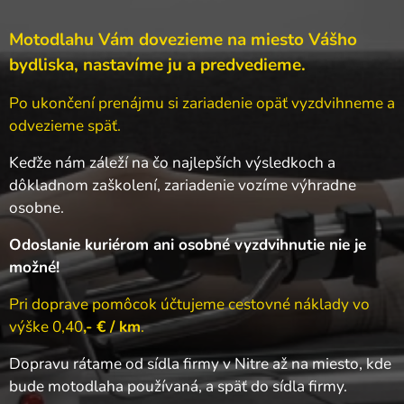
Motodlahu Vám dovezieme na miesto Vášho
bydliska, nastavíme ju a predvedieme.
Po ukončení prenájmu si zariadenie opäť vyzdvihneme a
odvezieme späť.
Keďže nám záleží na čo najlepších výsledkoch a
dôkladnom zaškolení, zariadenie vozíme výhradne
osobne.
Odoslanie kuriérom ani osobné vyzdvihnutie nie je
možné!
Pri doprave pomôcok účtujeme cestovné náklady vo
výške 0,40
,- € / km
.
Dopravu rátame od sídla firmy v Nitre až na miesto, kde
bude motodlaha používaná, a späť do sídla firmy.