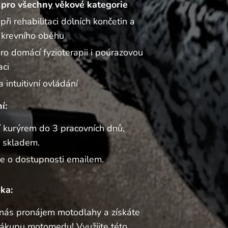
pro všechny věkové kategorie
ři rehabilitaci dolních končetin a
 krevního oběhu
pro domácí fyzioterapii i poúrazovou
aci
 intuitivní ovládání
í:
 kurýrem do 3 pracovních dnů,
e skladem.
e o dostupnosti emailem.
ka:
 nás pronájem motodlahy a získáte
nákupu motomedu! Využijte této