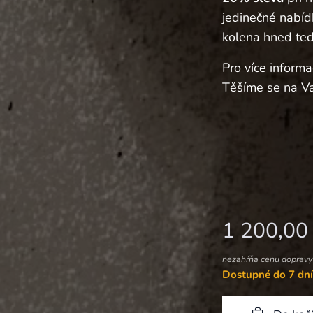
jedinečné nabídk
kolena hned teď
Pro více informa
Těšíme se na Va
1 200,00
nezahŕňa cenu dopravy
Dostupné do 7 dn