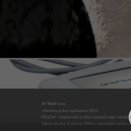
JV Toch s.r.o.
Všechna práva vyhrazena 2021
POZOR – kopírování a šíření popisů nebo obrázků
Zákon ze dne 4. února 1994 o autorském právu a
(Sb. zák. z r. 2006 č. 90, pol. 631 ve znění pozd. 