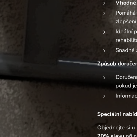
Vhodné 
Pomáhá p
zlepšení
Ideální 
rehabilit
Snadné a
Způsob doručen
Doručení
pokud j
Informac
Speciální nabíd
Objednejte si u
20% slevu
při 