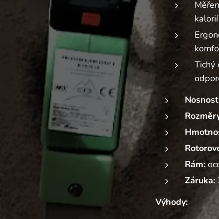
Měření
kalorií
Ergon
komfor
Tichý
odpor
Nosnost/
Rozměry
Hmotnos
Rotorov
Rám:
oc
Záruka:
Výhody: