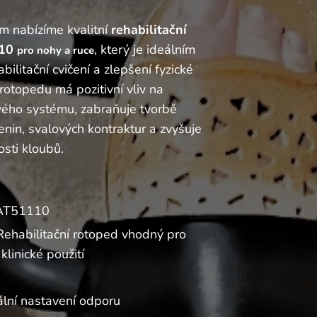
m nabízíme kvalitní
rehabilitační
110
, který je ideálním
pro nohy a ruce
bilitační cvičení a zlepšení fyzické
 rotopedu má pozitivní vliv na
ého systému, zabraňuje tvorbě
ženin, svalových kontraktur a zvyšuje
osti kloubů.
T51110
ehabilitační rotoped vhodný pro
klinické použití
lní nastavení odporu