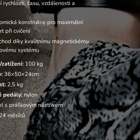
 rychlosti, času, vzdálenosti a
omická konstrukce pro maximální
t při cvičení
 chod díky kvalitnímu magnetickému
ovému systému
zatížení:
100 kg
:
36×50×24cm
t:
2,5 kg
é pedály:
nylon
el s práškovým nástřikem
24 měsíců