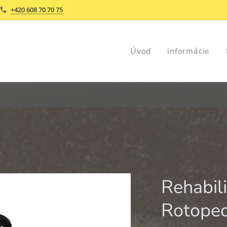
+420 608 70 70 75
Úvod
informácie
Rehabili
Rotope