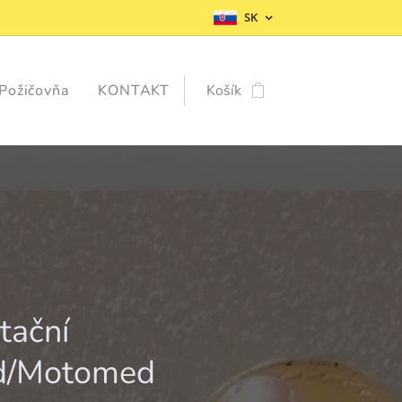
SK
Požičovňa
KONTAKT
Košík
tační
d/Motomed