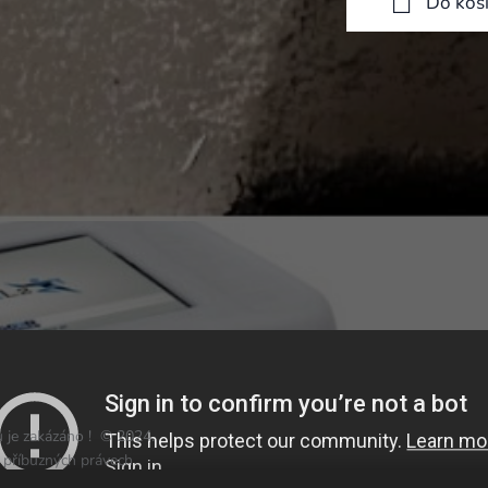
Do koš
 je zakázáno ! © 2024.
 příbuzných právech
předpisů)