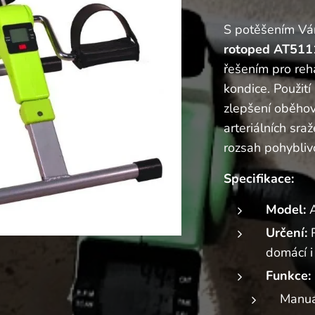
S potěšením Vá
rotoped AT51
řešením pro reha
kondice. Použití
zlepšení oběhov
arteriálních sra
rozsah pohybliv
Specifikace:
Model:
A
Určení:
R
domácí i 
Funkce:
Manuá