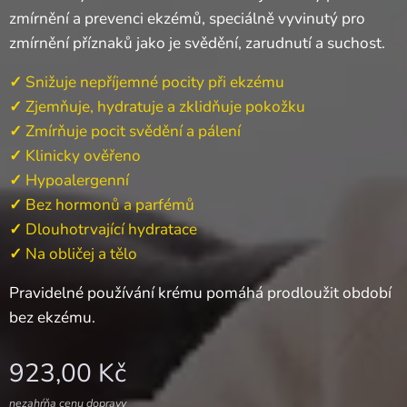
zmírnění a prevenci ekzémů, speciálně vyvinutý pro
zmírnění příznaků jako je svědění, zarudnutí a suchost.
✓
Snižuje nepříjemné pocity při ekzému
✓
Zjemňuje, hydratuje a zklidňuje pokožku
✓
Zmírňuje pocit svědění a pálení
✓
Klinicky ověřeno
✓
Hypoalergenní
✓
Bez hormonů a parfémů
✓
Dlouhotrvající hydratace
✓
Na obličej a tělo
Pravidelné používání krému pomáhá prodloužit období
bez ekzému.
923,00
Kč
nezahŕňa cenu dopravy