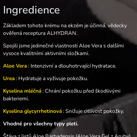
Ingredience
Základem tohoto krému na ekzém je účinná, vědecky
ověřená receptura ALHYDRAN.
Spojili jsme jedinečné vlastnosti Aloe Vera s dalšími
vysoce kvalitními aktivními složkami.
Aloe Vera
: Intenzivní a dlouhotrvající hydratace.
Urea
: Hydratuje a vyživuje pokožku.
Kyselina mléčná
: Chrání pokožku před škodlivými
bakteriemi.
Kyselina glycyrrhetinová
: Snižuje citlivost pokožky.
Vhodné pro všechny typy pleti.
Šťáva z listů Aloe Barbadensis (Aloe Vera Gel z Aruby),