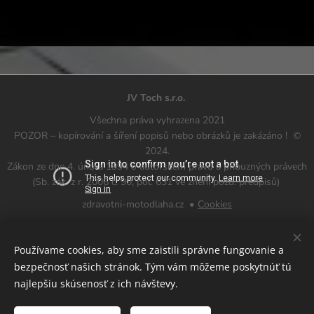
JV Toch s.r.o.
Všechna práva vyhrazena 2021
POZOR – kopírování a šíření popisů nebo obrázků je zakázáno ! ©
2024.
Zákon ze dne 4. února 1994 o autorském právu a příbuzných právech
(Sb. zák. z r. 2006 č. 90, pol. 631 ve znění pozd. předpisů)
zdravotni-motodlaha.cz
Cookies
Jazyky
Používame cookies, aby sme zaistili správne fungovanie a
Čeština
Slovenčina
bezpečnosť našich stránok. Tým vám môžeme poskytnúť tú
najlepšiu skúsenosť z ich návštevy.