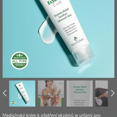
Medicínský krém k ošetření ekzémů je určený pro