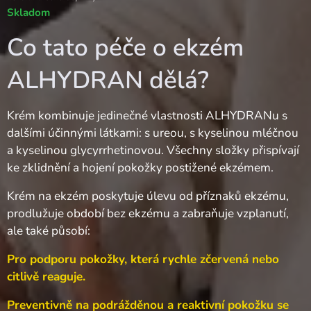
Skladom
Co tato péče o ekzém
ALHYDRAN dělá?
Krém kombinuje jedinečné vlastnosti ALHYDRANu s
dalšími účinnými látkami: s ureou, s kyselinou mléčnou
a kyselinou glycyrrhetinovou. Všechny složky přispívají
ke zklidnění a hojení pokožky postižené ekzémem.
Krém na ekzém poskytuje úlevu od příznaků ekzému,
prodlužuje období bez ekzému a zabraňuje vzplanutí,
ale také působí:
Pro podporu pokožky, která rychle zčervená nebo
citlivě reaguje.
Preventivně na podrážděnou a reaktivní pokožku se