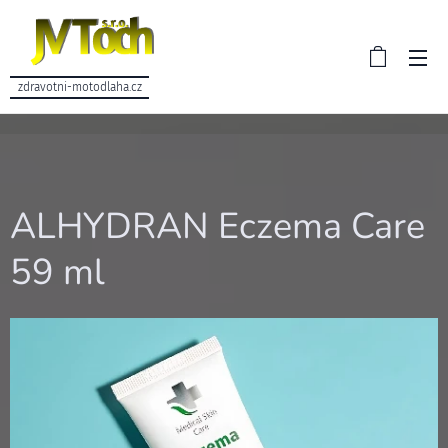
zdravotni-motodlaha.cz
ALHYDRAN Eczema Care
59 ml