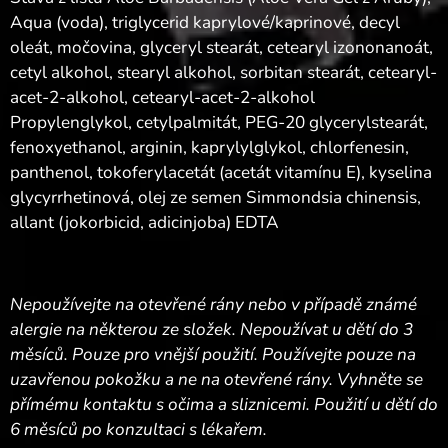
Aqua (voda), triglycerid kaprylové/kaprinové, decyl
oleát, močovina, glyceryl stearát, cetearyl izononanoát,
cetyl alkohol, stearyl alkohol, sorbitan stearát, cetearyl-
acet-2-alkohol, cetearyl-acet-2-alkohol
Propylenglykol, cetylpalmitát, PEG-20 glycerylstearát,
fenoxyethanol, arginin, kaprylylglykol, chlorfenesin,
panthenol, tokoferylacetát (acetát vitamínu E), kyselina
glycyrrhetinová, olej ze semen Simmondsia chinensis,
allant (jokorbicid, adicinjoba) EDTA
Nepoužívejte na otevřené rány nebo v případě známé
alergie na některou ze složek. Nepoužívat u dětí do 3
měsíců. Pouze pro vnější použití. Používejte pouze na
uzavřenou pokožku a ne na otevřené rány. Vyhněte se
přímému kontaktu s očima a sliznicemi. Použití u dětí do
6 měsíců po konzultaci s lékařem.